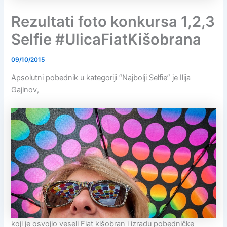
Rezultati foto konkursa 1,2,3
Selfie #UlicaFiatKišobrana
09/10/2015
Apsolutni pobednik u kategoriji “Najbolji Selfie” je Ilija
Gajinov,
koji je osvojio veseli Fiat kišobran i izradu pobedničke