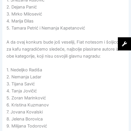
1. Snežana Rusović
2. Dejana Panić
3. Mirko Milosević
4. Marija Đilas
5. Tamara Petrić i Nemanja Kapetanović
A da ovaj konkurs bude još veseliji, Fiat notesom i šoljicom
za kafu nagradićemo sledeće, najbolje plasirane autore iz
obe kategorije, koji nisu osvojili glavnu nagradu:
1. Nedeljko Radiša
2. Nemanja Ladar
3. Tijana Savić
4. Tanja Jovičić
5. Zoran Marinković
6. Kristina Kuzmanov
7. Jovana Kovalski
8. Jelena Borovica
9. Milijana Todorović