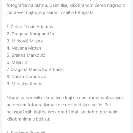
fotografije na platnu. Osim Ilije, kišobranom ćemo nagraditi
još devet najbolje plasiranih selfie fotografa:
1. Željka Terzić Adamov
2. Dragana Karapandža
3. Mirković Milana
4. Nevena Mrđan
5. Branka Marković
6. Maja Ilić
7. Dragana Medić Ex Vrbaški
8. Duška Obradović
9. Miroslav Kostić
Nismo zaboravili ni kreativce koji su nas obradovali svojim
autorskim fotografijama koje ne spadaju u selfie. Pet
najuspešnijih koji će kroz grad šetati sa dobro poznatim
kišobranima u boji su: