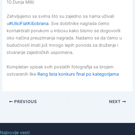
10.Dunja Milić
Zahvljujemo se svima što su zajedno sa nama uživali
u
‪#‎UliciFiatKišobrana‬
. Sve dobitnike nagrada ćemo
kontaktirati porukom u inboxu kako bismo se dogovorili
oko načina preuzimanja nagrada. Nadamo se da ćemo u
budućnosti imati još mnogo lepih povoda za druženje i
stvaranje zajedničkih uspomena.
Kompletan spisak svih poslatih fotografija sa brojem
ostvarenih like
Rang lista konkurs final po kategorijama
PREVIOUS
NEXT
Najnovije vesti