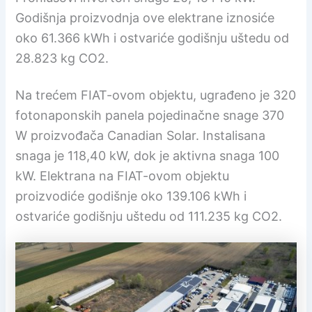
Godišnja proizvodnja ove elektrane iznosiće
oko 61.366 kWh i ostvariće godišnju uštedu od
28.823 kg CO2.
Na trećem FIAT-ovom objektu, ugrađeno je 320
fotonaponskih panela pojedinačne snage 370
W proizvođača Canadian Solar. Instalisana
snaga je 118,40 kW, dok je aktivna snaga 100
kW. Elektrana na FIAT-ovom objektu
proizvodiće godišnje oko 139.106 kWh i
ostvariće godišnju uštedu od 111.235 kg CO2.