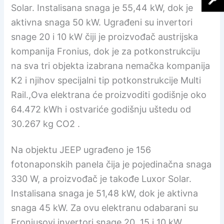
Solar. Instalisana snaga je 55,44 kW, dok je
aktivna snaga 50 kW. Ugrađeni su invertori
snage 20 i 10 kW čiji je proizvođač austrijska
kompanija Fronius, dok je za potkonstrukciju
na sva tri objekta izabrana nemačka kompanija
K2 i njihov specijalni tip potkonstrukcije Multi
Rail.,Ova elektrana će proizvoditi godišnje oko
64.472 kWh i ostvariće godišnju uštedu od
30.267 kg CO2 .
Na objektu JEEP ugrađeno je 156
fotonaponskih panela čija je pojedinačna snaga
330 W, a proizvođač je takođe Luxor Solar.
Instalisana snaga je 51,48 kW, dok je aktivna
snaga 45 kW. Za ovu elektranu odabarani su
Froniusovi invertori snage 20, 15 i 10 kW.