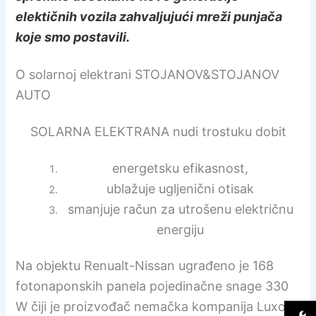
elektičnih vozila zahvaljujući mreži punjača
koje smo postavili.
O solarnoj elektrani STOJANOV&STOJANOV
AUTO
SOLARNA ELEKTRANA nudi trostuku dobit
energetsku efikasnost,
ublažuje ugljenični otisak
smanjuje račun za utrošenu električnu
energiju
Na objektu Renualt-Nissan ugrađeno je 168
fotonaponskih panela pojedinačne snage 330
W čiji je proizvođač nemačka kompanija Luxor