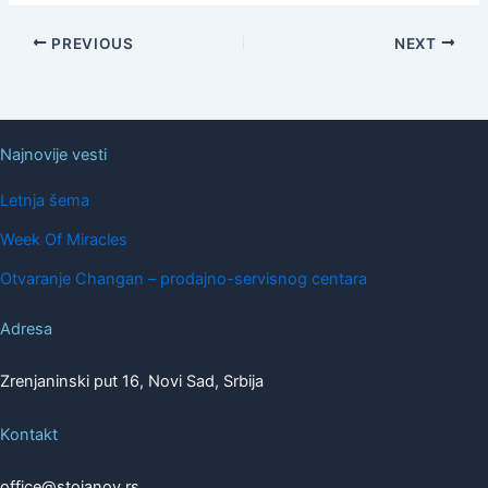
PREVIOUS
NEXT
Najnovije vesti
Letnja šema
Week Of Miracles
Otvaranje Changan – prodajno-servisnog centara
Adresa
Zrenjaninski put 16, Novi Sad, Srbija
Kontakt
office@stojanov.rs