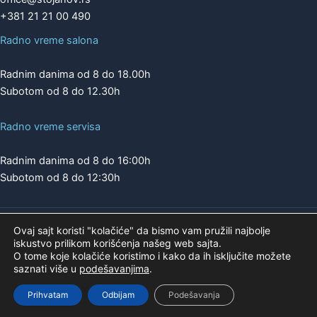
+381 21 21 00 490
Radno vreme salona
Radnim danima od 8 do 18.00h
Subotom od 8 do 12.30h
Radno vreme servisa
Radnim danima od 8 do 16:00h
Subotom od 8 do 12:30h
Ovaj sajt koristi "kolačiće" da bismo vam pružili najbolje
Copyright © 2026 | A.K. STOJANOV
iskustvo prilikom korišćenja našeg web sajta.
Pogledajte našu ponudu na
O tome koje kolačiće koristimo i kako da ih isključite možete
saznati više u
podešavanjima
.
Prihvatam
Odbijam
Podešavanja