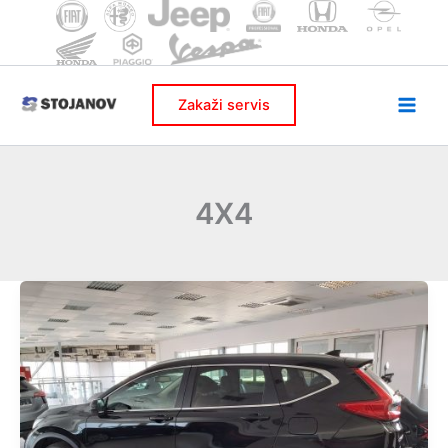
Skip
to
content
Zakaži servis
4X4