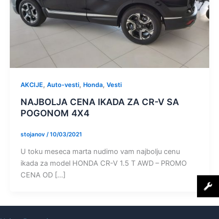
,
,
,
AKCIJE
Auto-vesti
Honda
Vesti
NAJBOLJA CENA IKADA ZA CR-V SA
POGONOM 4X4
stojanov
/
10/03/2021
U toku meseca marta nudimo vam najbolju cenu
ikada za model HONDA CR-V 1.5 T AWD – PROMO
CENA OD […]