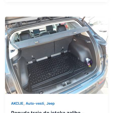
,
,
AKCIJE
Auto-vesti
Jeep