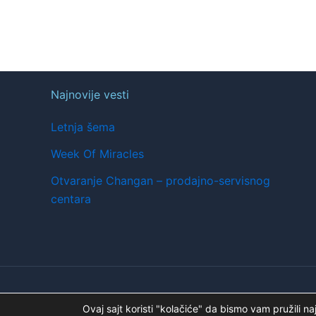
Najnovije vesti
Letnja šema
Week Of Miracles
Otvaranje Changan – prodajno-servisnog
centara
Copyright © 2026 | A.K. STOJANOV
Ovaj sajt koristi "kolačiće" da bismo vam pružili na