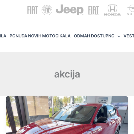
ILA
PONUDA NOVIH MOTOCIKALA
ODMAH DOSTUPNO
VES
akcija