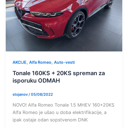
,
,
AKCIJE
Alfa Romeo
Auto-vesti
Tonale 160KS + 20KS spreman za
isporuku ODMAH
stojanov
/
05/08/2022
NOVO! Alfa Romeo Tonale 1.5 MHEV 160+20KS
Alfa Romeo je ušao u doba elektrifikacije, a
ipak ostaje odan sopstvenom DNK