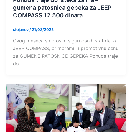
Ponuda traje do isteka zaliha –
gumena patosnica gepeka za JEEP
COMPASS 12.500 dinara
stojanov
/
21/03/2022
Ovog meseca smo osim sigurnosnih šrafofa za
JEEP COMPASS, primpremili i promotivnu cenu
za GUMENE PATOSNICE GEPEKA Ponuda traje
do