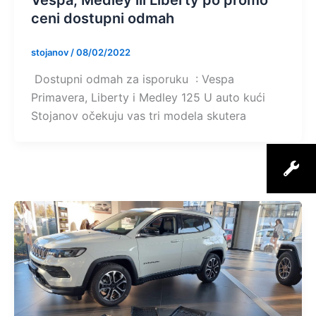
Vespa, Medley ili Liberty po promo
ceni dostupni odmah
stojanov
/
08/02/2022
Dostupni odmah za isporuku : Vespa
Primavera, Liberty i Medley 125 U auto kući
Stojanov očekuju vas tri modela skutera