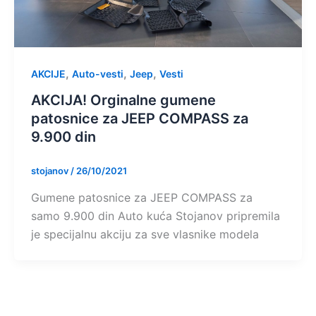
,
,
,
AKCIJE
Auto-vesti
Jeep
Vesti
AKCIJA! Orginalne gumene
patosnice za JEEP COMPASS za
9.900 din
stojanov
/
26/10/2021
Gumene patosnice za JEEP COMPASS za
samo 9.900 din Auto kuća Stojanov pripremila
je specijalnu akciju za sve vlasnike modela