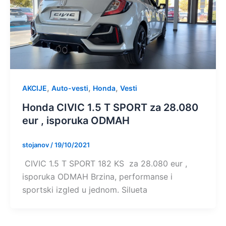
,
,
,
AKCIJE
Auto-vesti
Honda
Vesti
Honda CIVIC 1.5 T SPORT za 28.080
eur , isporuka ODMAH
stojanov
/
19/10/2021
CIVIC 1.5 T SPORT 182 KS za 28.080 eur ,
isporuka ODMAH Brzina, performanse i
sportski izgled u jednom. Silueta