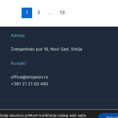
1
2
…
13
Adresa
Zrenjaninski put 16, Novi Sad, Srbija
Kontakt
office@stojanov.rs
+381 21 21 00 490
Pogledajte našu p
jbolje iskustvo prilikom korišćenja našeg web sajta.
Prihv