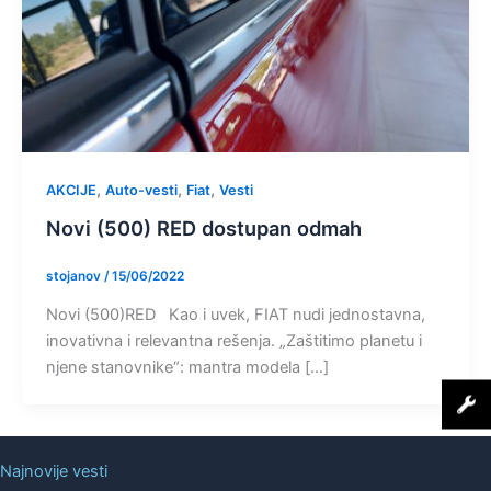
,
,
,
AKCIJE
Auto-vesti
Fiat
Vesti
Novi (500) RED dostupan odmah
stojanov
/
15/06/2022
Novi (500)RED Kao i uvek, FIAT nudi jednostavna,
inovativna i relevantna rešenja. „Zaštitimo planetu i
njene stanovnike“: mantra modela […]
Najnovije vesti