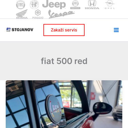
Skip
to
content
Zakaži servis
fiat 500 red