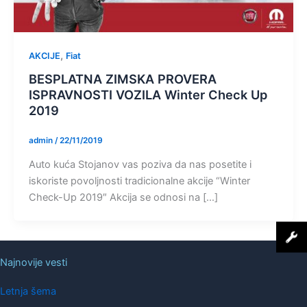
,
AKCIJE
Fiat
BESPLATNA ZIMSKA PROVERA
ISPRAVNOSTI VOZILA Winter Check Up
2019
admin
/
22/11/2019
Auto kuća Stojanov vas poziva da nas posetite i
iskoriste povoljnosti tradicionalne akcije “Winter
Check-Up 2019″ Akcija se odnosi na […]
Najnovije vesti
Letnja šema