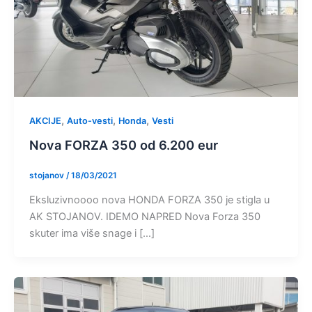
,
,
,
AKCIJE
Auto-vesti
Honda
Vesti
Nova FORZA 350 od 6.200 eur
stojanov
/
18/03/2021
Eksluzivnoooo nova HONDA FORZA 350 je stigla u
AK STOJANOV. IDEMO NAPRED Nova Forza 350
skuter ima više snage i […]