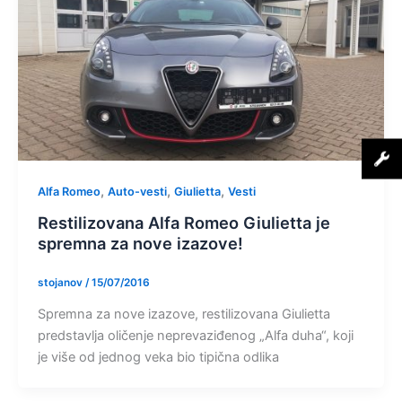
,
,
,
Alfa Romeo
Auto-vesti
Giulietta
Vesti
Restilizovana Alfa Romeo Giulietta je
spremna za nove izazove!
stojanov
/
15/07/2016
Spremna za nove izazove, restilizovana Giulietta
predstavlja oličenje neprevaziđenog „Alfa duha“, koji
je više od jednog veka bio tipična odlika