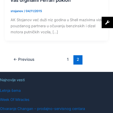
vas orginalni Ferrari poklon
stojanov
/
04/11/2015
AK Stojanov već duži niz godina u Shell mazivima vidi
pouzdanog partnera u očuvanju benzinskih i dizel
motora putničkih vozila, […]
←
Previous
1
2
Najnovije vesti
Letnja šema
Week Of Miracles
Otvaranje Changan – prodajno-servisnog centara