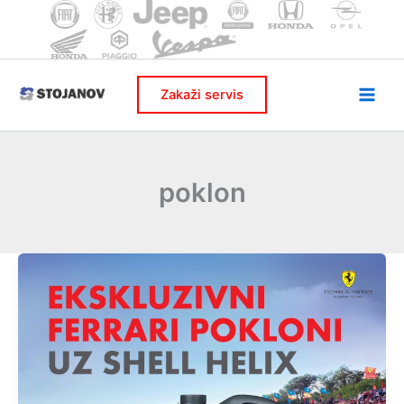
Skip
to
content
Zakaži servis
poklon