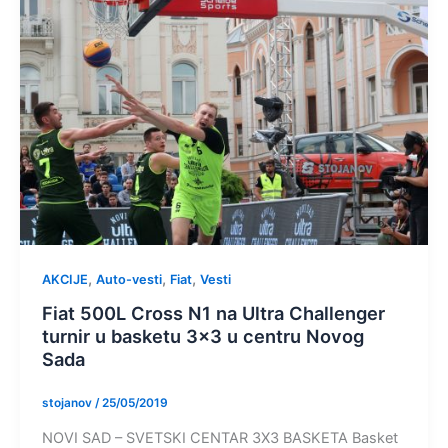
,
,
,
AKCIJE
Auto-vesti
Fiat
Vesti
Fiat 500L Cross N1 na Ultra Challenger
turnir u basketu 3×3 u centru Novog
Sada
stojanov
/
25/05/2019
NOVI SAD – SVETSKI CENTAR 3X3 BASKETA Basket