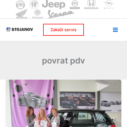
Skip
to
content
Zakaži servis
povrat pdv