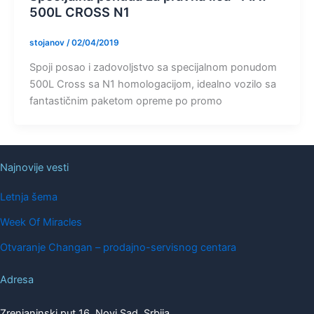
500L CROSS N1
stojanov
/
02/04/2019
Spoji posao i zadovoljstvo sa specijalnom ponudom
500L Cross sa N1 homologacijom, idealno vozilo sa
fantastičnim paketom opreme po promo
Najnovije vesti
Letnja šema
Week Of Miracles
Otvaranje Changan – prodajno-servisnog centara
Adresa
Zrenjaninski put 16, Novi Sad, Srbija