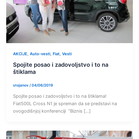
,
,
,
AKCIJE
Auto-vesti
Fiat
Vesti
Spojite posao i zadovoljstvo i to na
štiklama
stojanov
/
04/06/2019
Spojite posao i zadovoljstvo i to na štiklama!
Fiat500L Cross N1 je spreman da se predstavi na
ovogodišnjoj konferenciji “Biznis […]