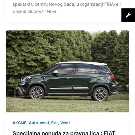
spektakl u centru Novog Sada, u organizaciji FIBA-e i
basket klubova “Novi
,
,
,
AKCIJE
Auto-vesti
Fiat
Vesti
Specijalna ponuda za pravna lica : FIAT