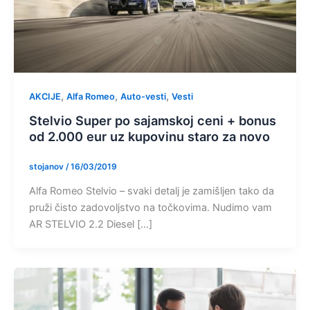
,
,
,
AKCIJE
Alfa Romeo
Auto-vesti
Vesti
Stelvio Super po sajamskoj ceni + bonus
od 2.000 eur uz kupovinu staro za novo
stojanov
/
16/03/2019
Alfa Romeo Stelvio – svaki detalj je zamišljen tako da
pruži čisto zadovoljstvo na točkovima. Nudimo vam
AR STELVIO 2.2 Diesel […]