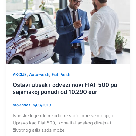
,
,
,
AKCIJE
Auto-vesti
Fiat
Vesti
Ostavi utisak i odvezi novi FIAT 500 po
sajamskoj ponudi od 10.290 eur
stojanov
/
15/03/2019
Istinske legende nikada ne stare: one se menjaju.
Upravo kao Fiat 500, ikona italijanskog dizajna i
životnog stila sada može