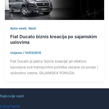
,
Auto-vesti
Vesti
Fiat Ducato biznis kreacija po sajamskim
uslovima
stojanov
/
10/03/2016
Fiat Ducato je jedna ‘biznis kreacija’ jer efektno
ispunjava sve transportne potrebe vezane za posao i
slobodno vreme. SAJAMSKA PONUDA
Najnovije vesti
Letnja šema