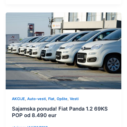
,
,
,
,
AKCIJE
Auto-vesti
Fiat
Opšte
Vesti
Sajamska ponuda! Fiat Panda 1.2 69KS
POP od 8.490 eur