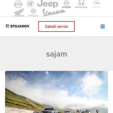
Skip
to
content
Zakaži servis
sajam