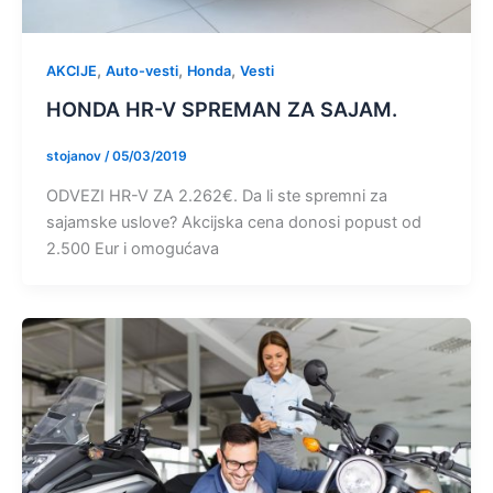
,
,
,
AKCIJE
Auto-vesti
Honda
Vesti
HONDA HR-V SPREMAN ZA SAJAM.
stojanov
/
05/03/2019
ODVEZI HR-V ZA 2.262€. Da li ste spremni za
sajamske uslove? Akcijska cena donosi popust od
2.500 Eur i omogućava