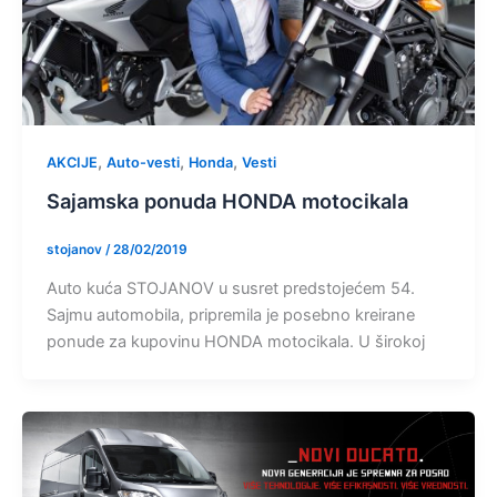
,
,
,
AKCIJE
Auto-vesti
Honda
Vesti
Sajamska ponuda HONDA motocikala
stojanov
/
28/02/2019
Auto kuća STOJANOV u susret predstojećem 54.
Sajmu automobila, pripremila je posebno kreirane
ponude za kupovinu HONDA motocikala. U širokoj