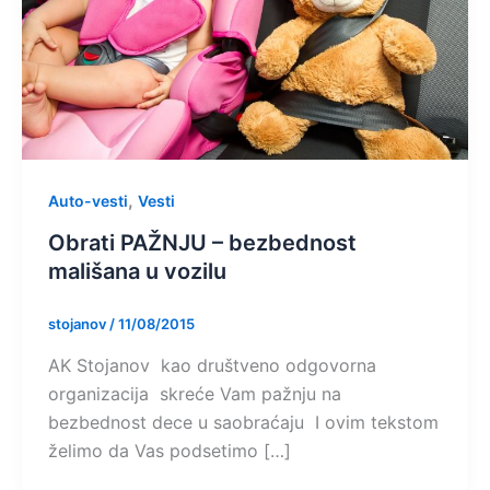
,
Auto-vesti
Vesti
Obrati PAŽNJU – bezbednost
mališana u vozilu
stojanov
/
11/08/2015
AK Stojanov kao društveno odgovorna
organizacija skreće Vam pažnju na
bezbednost dece u saobraćaju I ovim tekstom
želimo da Vas podsetimo […]