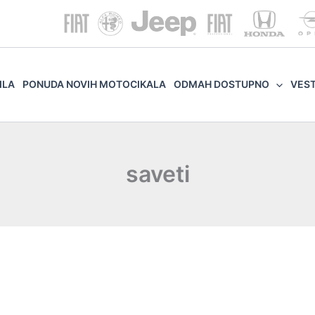
ILA
PONUDA NOVIH MOTOCIKALA
ODMAH DOSTUPNO
VES
saveti