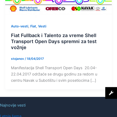
,
,
Auto-vesti
Fiat
Vesti
Fiat Fullback i Talento za vreme Shell
Transport Open Days spremni za test
vožnje
stojanov
/
18/04/2017
Manifestacija Shell Transport Open Days 20.04-
22.04.2017 održaće se drugu godinu za redom u
centru Navak u Subotištu i svim posetiocima […]
Najnovije vesti
Letnja šema