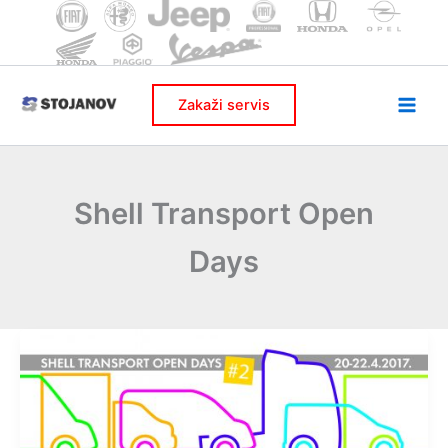
Skip
to
content
Zakaži servis
Shell Transport Open
Days