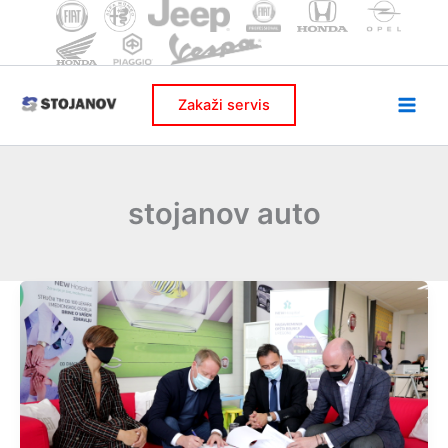
Skip
to
content
Zakaži servis
stojanov auto