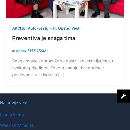
,
,
,
,
AKCIJE
Auto-vesti
Fiat
Opšte
Vesti
Preventiva je snaga tima
stojanov
/
16/12/2021
Snaga svake kompanije se nalazi u njenim ljudima, u
svakom pojedincu. Tokom zadnje dve godine i
poslovanja u skladu sa […]
Najnovije vesti
Letnja šema
Week Of Miracles