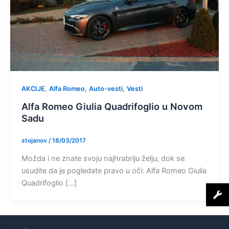
,
,
,
AKCIJE
Alfa Romeo
Auto-vesti
Vesti
Alfa Romeo Giulia Quadrifoglio u Novom
Sadu
stojanov
/
18/03/2017
Možda i ne znate svoju najhrabriju želju, dok se
usudite da je pogledate pravo u oči: Alfa Romeo Giulia
Quadrifoglio […]