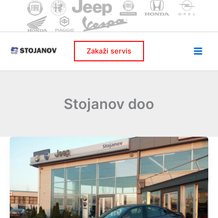
Skip
to
content
Zakaži servis
Stojanov doo