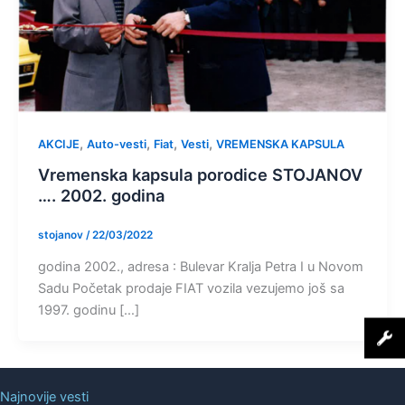
,
,
,
,
AKCIJE
Auto-vesti
Fiat
Vesti
VREMENSKA KAPSULA
Vremenska kapsula porodice STOJANOV
…. 2002. godina
stojanov
/
22/03/2022
godina 2002., adresa : Bulevar Kralja Petra I u Novom
Sadu Početak prodaje FIAT vozila vezujemo još sa
1997. godinu […]
Najnovije vesti