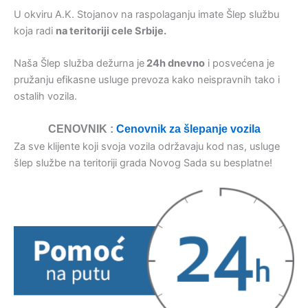
U okviru A.K. Stojanov na raspolaganju imate Šlep službu
koja radi
na teritoriji cele Srbije.
Naša Šlep služba dežurna je
24h dnevno
i posvećena je
pružanju efikasne usluge prevoza kako neispravnih tako i
ostalih vozila.
CENOVNIK :
Cenovnik za šlepanje vozila
Za sve klijente koji svoja vozila održavaju kod nas, usluge
šlep službe na teritoriji grada Novog Sada su besplatne!