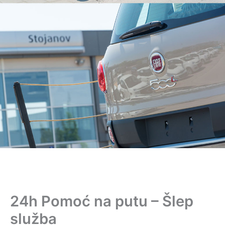
24h Pomoć na putu – Šlep
služba