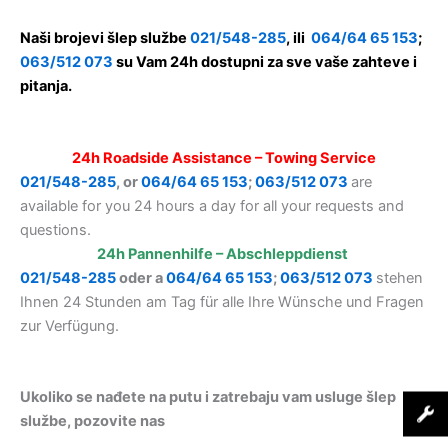
Naši brojevi šlep službe
021/548-285
, ili
064/64 65 153
;
063/512 073
su Vam 24h dostupni za sve vaše zahteve i
pitanja.
24h Roadside Assistance – Towing Service
021/548-285
, or
064/64 65 153
;
063/512 073
are
available for you 24 hours a day for all your requests and
questions.
24h Pannenhilfe – Abschleppdienst
021/548-285
oder a
064/64 65 153
;
063/512 073
stehen
Ihnen 24 Stunden am Tag für alle Ihre Wünsche und Fragen
zur Verfügung.
Ukoliko se nađete na putu i zatrebaju vam usluge šlep
službe, pozovite nas