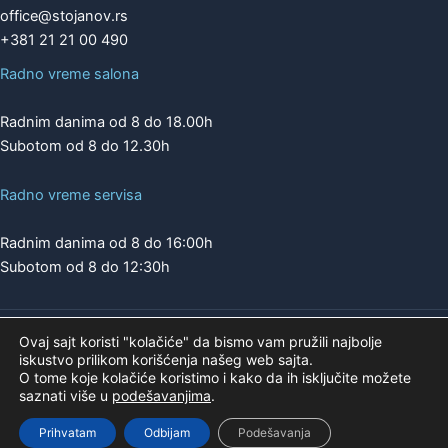
office@stojanov.rs
+381 21 21 00 490
Radno vreme salona
Radnim danima od 8 do 18.00h
Subotom od 8 do 12.30h
Radno vreme servisa
Radnim danima od 8 do 16:00h
Subotom od 8 do 12:30h
Ovaj sajt koristi "kolačiće" da bismo vam pružili najbolje
Copyright © 2026 | A.K. STOJANOV
iskustvo prilikom korišćenja našeg web sajta.
Pogledajte našu ponudu na
O tome koje kolačiće koristimo i kako da ih isključite možete
saznati više u
podešavanjima
.
Prihvatam
Odbijam
Podešavanja