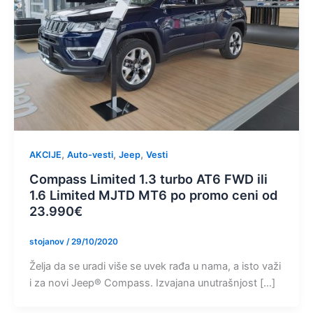
,
,
,
AKCIJE
Auto-vesti
Jeep
Vesti
Compass Limited 1.3 turbo AT6 FWD ili
1.6 Limited MJTD MT6 po promo ceni od
23.990€
stojanov
/
29/10/2020
Želja da se uradi više se uvek rađa u nama, a isto važi
i za novi Jeep® Compass. Izvajana unutrašnjost […]