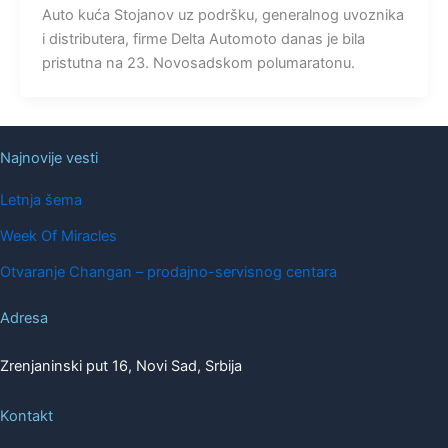
Auto kuća Stojanov uz podršku, generalnog uvoznika
i distributera, firme Delta Automoto danas je bila
pristutna na 23. Novosadskom polumaratonu.
Najnovije vesti
Letnja šema
Week Of Miracles
Otvaranje Changan – prodajno-servisnog centara
Adresa
Zrenjaninski put 16, Novi Sad, Srbija
Kontakt