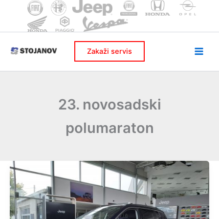
Skip
to
content
Zakaži servis
23. novosadski
polumaraton