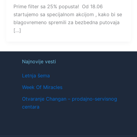
Prime filter sa 25% popusta! Od 18.06
startujemo sa specijalnom akcijom , kako bi se
blagovremeno spremili za bezbedna putovaja
[…]
Najnovije vesti
Letnja šema
Week Of Miracles
Otvaranje Changan – prodajno-servisnog
centara