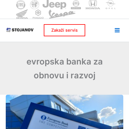
Skip
to
content
Zakaži servis
evropska banka za
obnovu i razvoj