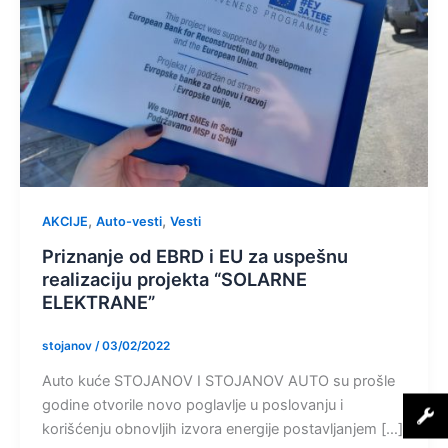
,
,
AKCIJE
Auto-vesti
Vesti
Priznanje od EBRD i EU za uspešnu
realizaciju projekta “SOLARNE
ELEKTRANE”
stojanov
/
03/02/2022
Auto kuće STOJANOV I STOJANOV AUTO su prošle
godine otvorile novo poglavlje u poslovanju i
korišćenju obnovljih izvora energije postavljanjem […]