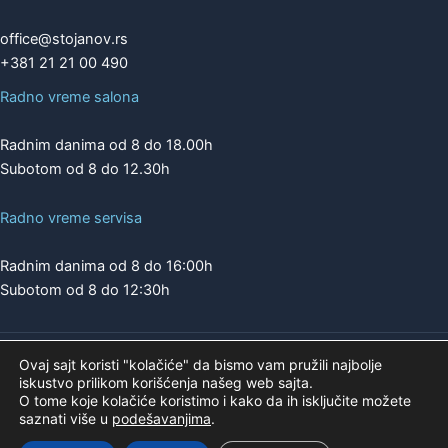
office@stojanov.rs
+381 21 21 00 490
Radno vreme salona
Radnim danima od 8 do 18.00h
Subotom od 8 do 12.30h
Radno vreme servisa
Radnim danima od 8 do 16:00h
Subotom od 8 do 12:30h
Ovaj sajt koristi "kolačiće" da bismo vam pružili najbolje
Copyright © 2026 | A.K. STOJANOV
iskustvo prilikom korišćenja našeg web sajta.
Pogledajte našu ponudu na
O tome koje kolačiće koristimo i kako da ih isključite možete
saznati više u
podešavanjima
.