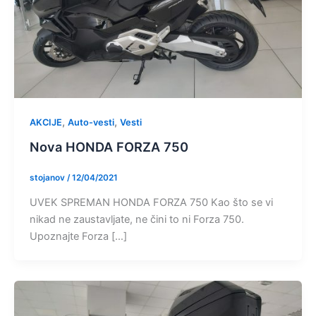
,
,
AKCIJE
Auto-vesti
Vesti
Nova HONDA FORZA 750
stojanov
/
12/04/2021
UVEK SPREMAN HONDA FORZA 750 Kao što se vi
nikad ne zaustavljate, ne čini to ni Forza 750.
Upoznajte Forza […]