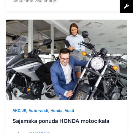
skuter ima više snage i
,
,
,
AKCIJE
Auto-vesti
Honda
Vesti
Sajamska ponuda HONDA motocikala