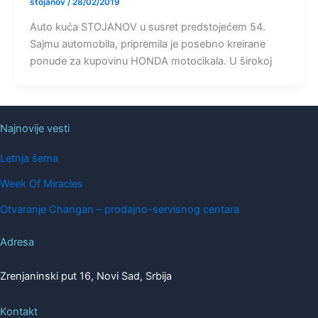
stojanov
/
28/02/2019
Auto kuća STOJANOV u susret predstojećem 54.
Sajmu automobila, pripremila je posebno kreirane
ponude za kupovinu HONDA motocikala. U širokoj
Najnovije vesti
Letnja šema
Week Of Miracles
Otvaranje Changan – prodajno-servisnog centara
Adresa
Zrenjaninski put 16, Novi Sad, Srbija
Kontakt