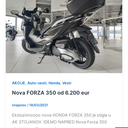
,
,
,
AKCIJE
Auto-vesti
Honda
Vesti
Nova FORZA 350 od 6.200 eur
stojanov
/
18/03/2021
Eksluzivnoooo nova HONDA FORZA 350 je stigla u
AK STOJANOV. IDEMO NAPRED Nova Forza 350