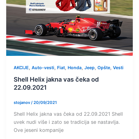
,
,
,
,
,
,
AKCIJE
Auto-vesti
Fiat
Honda
Jeep
Opšte
Vesti
Shell Helix jakna vas čeka od
22.09.2021
stojanov
/
20/09/2021
Shell Helix jakna vas čeka od 22.09.2021 Shell
uvek nudi više i zato se tradicija se nastavlja.
Ove jeseni kompanije