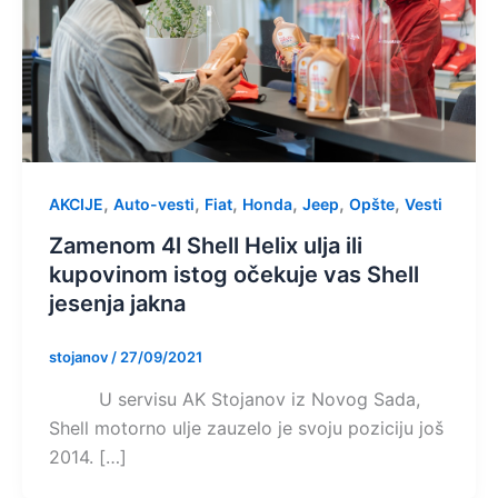
,
,
,
,
,
,
AKCIJE
Auto-vesti
Fiat
Honda
Jeep
Opšte
Vesti
Zamenom 4l Shell Helix ulja ili
kupovinom istog očekuje vas Shell
jesenja jakna
stojanov
/
27/09/2021
U servisu AK Stojanov iz Novog Sada,
Shell motorno ulje zauzelo je svoju poziciju još
2014. […]