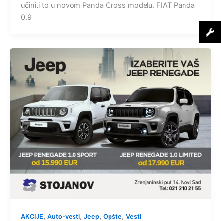
učiniti to u novom Panda Cross modelu. FIAT Panda
0.9
,
,
,
,
AKCIJE
Auto-vesti
Jeep
Opšte
Vesti