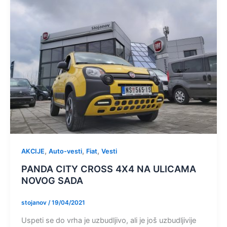
,
,
,
AKCIJE
Auto-vesti
Fiat
Vesti
PANDA CITY CROSS 4X4 NA ULICAMA
NOVOG SADA
stojanov
/
19/04/2021
Uspeti se do vrha je uzbudljivo, ali je još uzbudljivije