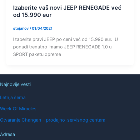
Izaberite vaš novi JEEP RENEGADE već
od 15.990 eur
stojanov
/
01/04/2021
Izaberite pravi JEEP po ceni već od 15.990 eur. U
ponudi trenutno imamo JEEP RENEGADE 1.0 u
SPORT paketu opreme
Najnovije vesti
Letnja šema
Week Of Miracles
Otvaranje Changan – prodajno-servisnog centara
Adresa