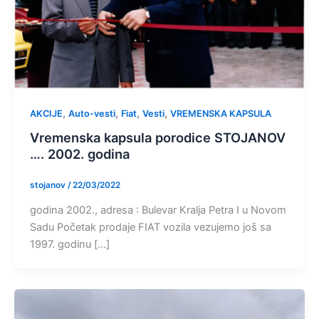
,
,
,
,
AKCIJE
Auto-vesti
Fiat
Vesti
VREMENSKA KAPSULA
Vremenska kapsula porodice STOJANOV
…. 2002. godina
stojanov
/
22/03/2022
godina 2002., adresa : Bulevar Kralja Petra I u Novom
Sadu Početak prodaje FIAT vozila vezujemo još sa
1997. godinu […]