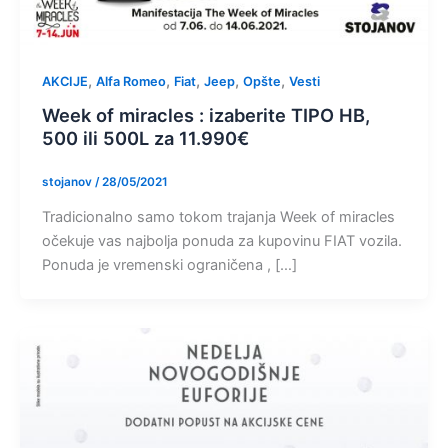
,
,
,
,
,
AKCIJE
Alfa Romeo
Fiat
Jeep
Opšte
Vesti
Week of miracles : izaberite TIPO HB,
500 ili 500L za 11.990€
stojanov
/
28/05/2021
Tradicionalno samo tokom trajanja Week of miracles
očekuje vas najbolja ponuda za kupovinu FIAT vozila.
Ponuda je vremenski ograničena , […]