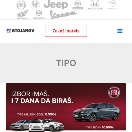
Skip
to
content
Zakaži servis
TIPO