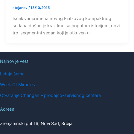
stojanov
/
13/10/2015
Iščekivanju imena novog Fiat-ovog kompaktnog
sedana došao je kraj. Ime sa bogatom istorijom, novi
tro-segmentni sedan koji je otkriven u
Najnovije vesti
Letnja šema
Week Of Miracles
Otvaranje Changan – prodajno-servisnog centara
Adresa
Zrenjaninski put 16, Novi Sad, Srbija