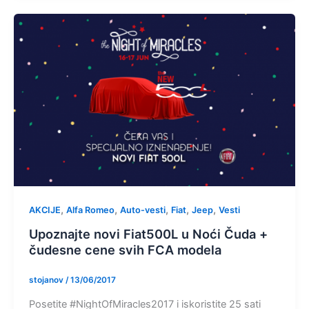
,
,
,
,
,
AKCIJE
Alfa Romeo
Auto-vesti
Fiat
Jeep
Vesti
Upoznajte novi Fiat500L u Noći Čuda +
čudesne cene svih FCA modela
stojanov
/
13/06/2017
Posetite #NightOfMiracles2017 i iskoristite 25 sati