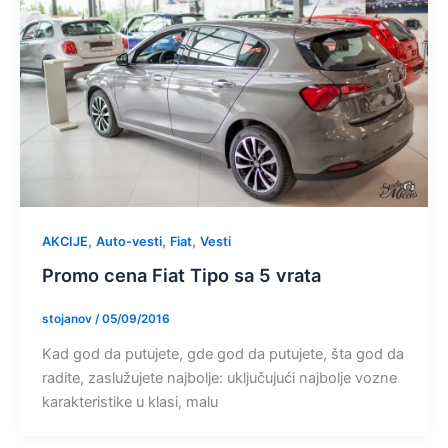
,
,
,
AKCIJE
Auto-vesti
Fiat
Vesti
Promo cena Fiat Tipo sa 5 vrata
stojanov
/
05/09/2016
Kad god da putujete, gde god da putujete, šta god da
radite, zaslužujete najbolje: uključujući najbolje vozne
karakteristike u klasi, malu