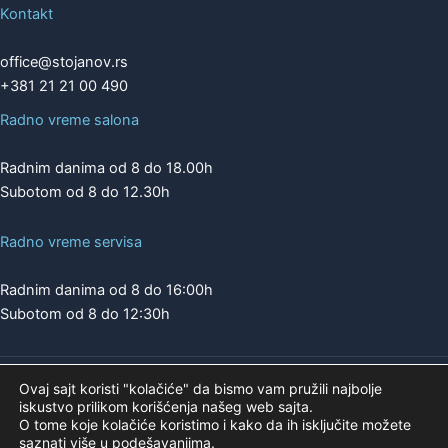
Kontakt
office@stojanov.rs
+381 21 21 00 490
Radno vreme salona
Radnim danima od 8 do 18.00h
Subotom od 8 do 12.30h
Radno vreme servisa
Radnim danima od 8 do 16:00h
Subotom od 8 do 12:30h
Ovaj sajt koristi "kolačiće" da bismo vam pružili najbolje
Copyright © 2026 | A.K. STOJANOV
iskustvo prilikom korišćenja našeg web sajta.
Pogledajte našu ponudu na
O tome koje kolačiće koristimo i kako da ih isključite možete
saznati više u
podešavanjima
.