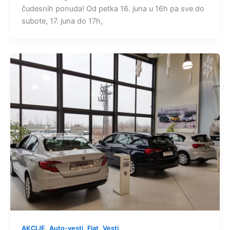
čudesnih ponuda! Od petka 16. juna u 16h pa sve do
subote, 17. juna do 17h,
,
,
,
AKCIJE
Auto-vesti
Fiat
Vesti