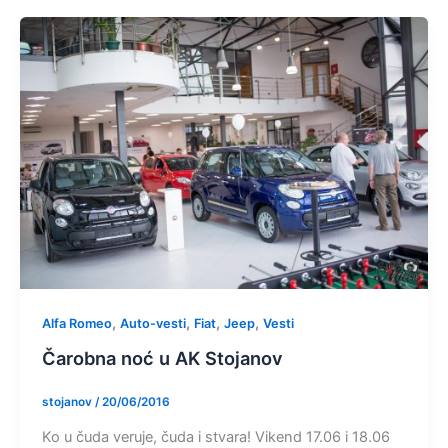
,
,
,
,
Alfa Romeo
Auto-vesti
Fiat
Jeep
Vesti
Čarobna noć u AK Stojanov
stojanov
/
20/06/2016
Ko u čuda veruje, čuda i stvara! Vikend 17.06 i 18.06