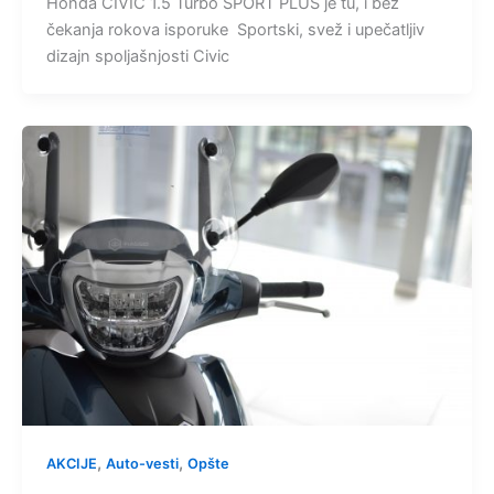
Honda CIVIC 1.5 Turbo SPORT PLUS je tu, i bez
čekanja rokova isporuke Sportski, svež i upečatljiv
dizajn spoljašnjosti Civic
,
,
AKCIJE
Auto-vesti
Opšte