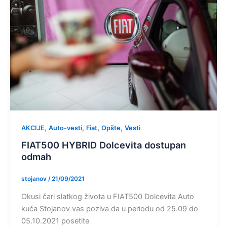
,
,
,
,
AKCIJE
Auto-vesti
Fiat
Opšte
Vesti
FIAT500 HYBRID Dolcevita dostupan
odmah
stojanov
/
21/09/2021
Okusi čari slatkog života u FIAT500 Dolcevita Auto
kuća Stojanov vas poziva da u periodu od 25.09 do
05.10.2021 posetite