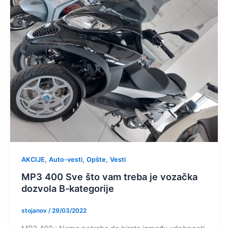
,
,
,
AKCIJE
Auto-vesti
Opšte
Vesti
MP3 400 Sve što vam treba je vozačka
dozvola B-kategorije
stojanov
/
29/03/2022