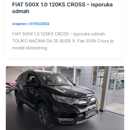
FIAT 500X 1.0 120KS CROSS – isporuka
odmah
stojanov
/
07/03/2022
FIAT 500X 1.0 120KS CROSS – isporuka odmah
TOLIKO NAČINA DA SE BUDE X. Fiat 500X Cross je
model slobodnog