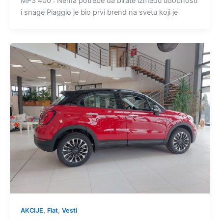
MP3 400 : Nema potrebe da birate između udobnosti
i snage Piaggio je bio prvi brend na svetu koji je
,
,
AKCIJE
Fiat
Vesti