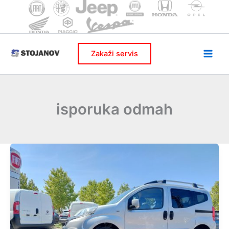
Skip
to
content
Zakaži servis
isporuka odmah