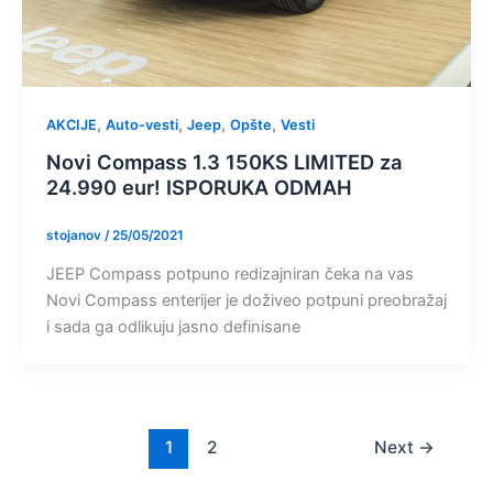
,
,
,
,
AKCIJE
Auto-vesti
Jeep
Opšte
Vesti
Novi Compass 1.3 150KS LIMITED za
24.990 eur! ISPORUKA ODMAH
stojanov
/
25/05/2021
JEEP Compass potpuno redizajniran čeka na vas
Novi Compass enterijer je doživeo potpuni preobražaj
i sada ga odlikuju jasno definisane
1
2
Next
→