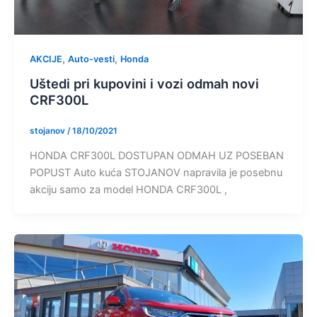
,
,
AKCIJE
Auto-vesti
Honda
Uštedi pri kupovini i vozi odmah novi
CRF300L
stojanov
/
18/10/2021
HONDA CRF300L DOSTUPAN ODMAH UZ POSEBAN
POPUST Auto kuća STOJANOV napravila je posebnu
akciju samo za model HONDA CRF300L ,