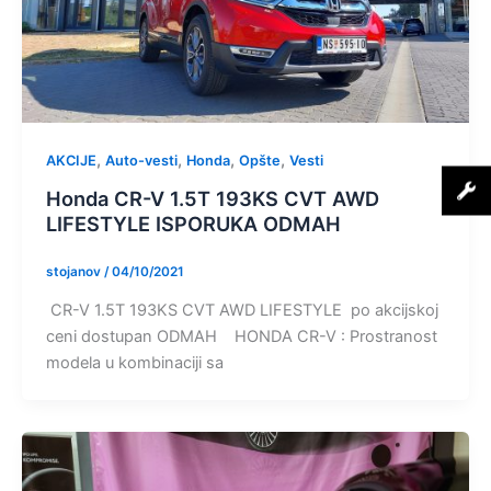
,
,
,
,
AKCIJE
Auto-vesti
Honda
Opšte
Vesti
Honda CR-V 1.5T 193KS CVT AWD
LIFESTYLE ISPORUKA ODMAH
stojanov
/
04/10/2021
CR-V 1.5T 193KS CVT AWD LIFESTYLE po akcijskoj
ceni dostupan ODMAH HONDA CR-V : Prostranost
modela u kombinaciji sa